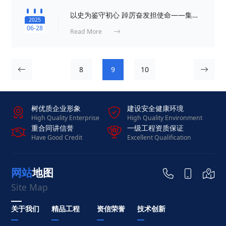
以史为鉴守初心 踔厉奋发担使命——集团公司党委组织开展“七一”主题党日活动
2025
06-28
Read More

8
9
10


树优质企业形象
建设安全健康环境


High Quality Enterprise
High Quality Environment
重合同讲信誉
一级工程资质保证


Have Good Credit
Excellent Qualification
网站地图



Site Map
关于我们
精品工程
资信荣誉
技术创新