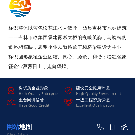
标识整体以蓝色松花江水为依托，凸显吉林市地标建筑
——吉林市政集团承建雾凇大桥的巍峨英姿，与蜿蜒的
道路相辉映，表明企业以道路施工和桥梁建设为主业；
标识圆形象征企业团结、同心、凝聚、和谐；橙红色象
征企业蒸蒸日上，走向辉煌。
树优质企业形象
建设安全健康环境


High Quality Enterprise
High Quality Environment
重合同讲信誉
一级工程资质保证


Have Good Credit
Excellent Qualification
网站地图


