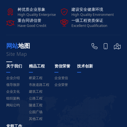
树优质企业形象
建设安全健康环境


High Quality Enterprise
High Quality Environment
重合同讲信誉
一级工程资质保证


Have Good Credit
Excellent Qualification
网站地图



Site Map
关于我们
精品工程
资信荣誉
技术创新
企业介绍
桥梁工程
企业资信
领导致辞
市政道路工程
企业荣誉
企业文化
建筑工程
组织架构
公路工程
网站公约
隧道工程
公园广场
其他工程
党群工作