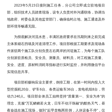
2023年5月23日接到施工任务，分公司立即成立驻地项目
部，组织技术人员踏查现场，设专人负责对外沟通联络，协调当
地政府、村委会及其他监管部门，确保临时占地、施工通道及外
部环境等畅通无阻。
为彻底解决河流水患，丰满区政府要求在汛期到来之前完成
主体浆砌石挡墙及河道清理工作。项目部根据工期要求及现场条
件派驻两个施工队分别负责左右两岸的河堤施工，为每个施工队
分别派驻质检员、安全员、测量员、材料员，对工程施工质量、
安全、进度、原材料消耗等指标进行实时监控，并利用微信平台
实现信息共享。
项目部积极响应业主要求，倒排工期，在第一时间内投入大
型挖掘机20台、铲车6台、各类运输车36台，发电机组8台，劳
动力240人。项目部全体员工始终坚持“质量第一、安全为本”的
理念，克服“万瓦鳞鳞若火龙，日车不动汗珠融”的酷热天气，昼
夜奋战在施工现场，做到“起早贪晚两班倒，人休设备不停”，仅