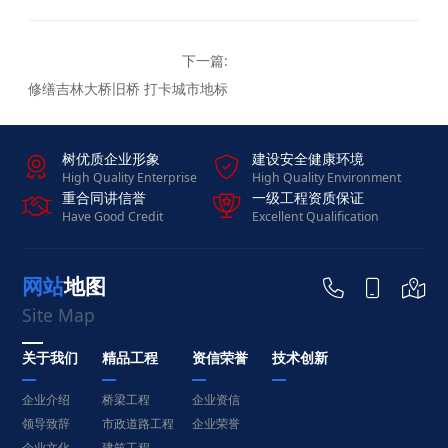
修缮吉林大桥旧桥 打卡城市地标
树优质企业形象
建设安全健康环境


High Quality Enterprise
High Quality Environment
重合同讲信誉
一级工程资质保证


Have Good Credit
Excellent Qualification
网站地图



Site Map
关于我们
精品工程
资信荣誉
技术创新
企业介绍
桥梁工程
企业资信
领导致辞
市政道路工程
企业荣誉
企业文化
建筑工程