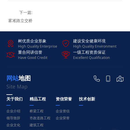
雾凇路立交桥
树优质企业形象
建设安全健康环境


High Quality Enterprise
High Quality Environment
重合同讲信誉
一级工程资质保证


Have Good Credit
Excellent Qualification
网站地图



Site Map
关于我们
精品工程
资信荣誉
技术创新
企业介绍
桥梁工程
企业资信
领导致辞
市政道路工程
企业荣誉
企业文化
建筑工程